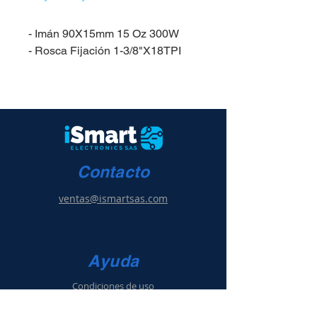
- Imán 90X15mm 15 Oz 300W
- Rosca Fijación 1-3/8"X18TPI
Contacto
ventas@ismartsas.com
Ayuda
Condiciones de uso
Política de ventas
y g
arantía