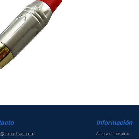
tacto
Información
s@ismartsas.com
Acerca de nosotros