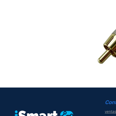
Con
venta