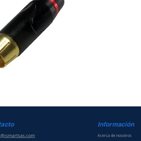
tacto
Información
s@ismartsas.com
Acerca de nosotros