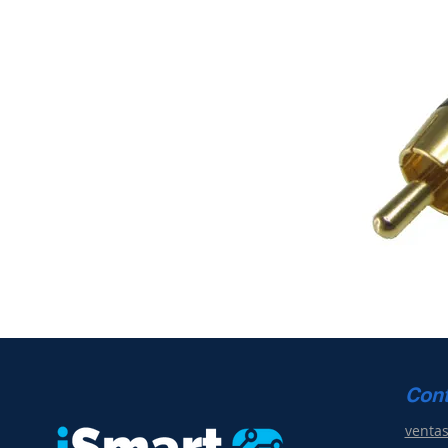
Con
venta