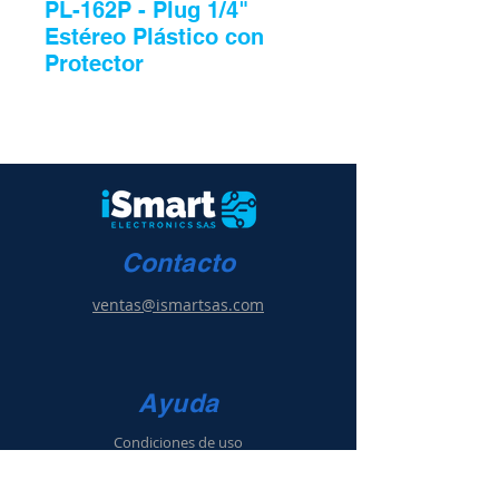
PL-162P - Plug 1/4"
Estéreo Plástico con
Protector
Contacto
ventas@ismartsas.com
Ayuda
Condiciones de uso
Política de ventas
y g
arantía