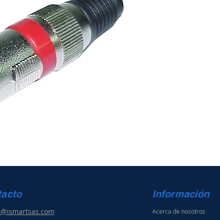
tacto
Información
s@ismartsas.com
Acerca de nosotros