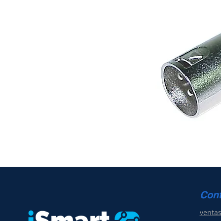
Con
venta