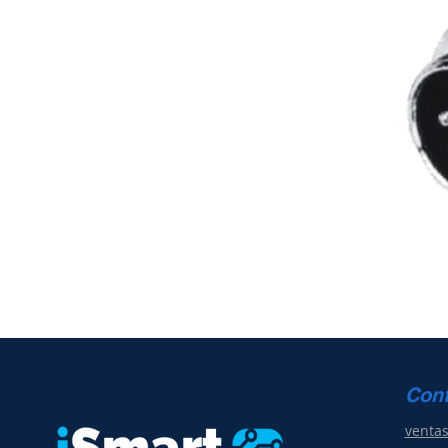
Con
venta