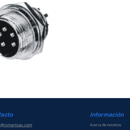
tacto
Información
s@ismartsas.com
Acerca de nosotros