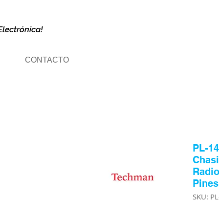
Electrónica!
CONTACTO
PL-14
Chasi
Radio
Pines
SKU: P