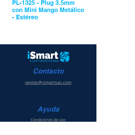
PL-1325 - Plug 3.5mm
con Mini Mango Metálico
- Estéreo
Contacto
ventas@ismartsas.com
Ayuda
Condiciones de uso
Política de ventas
y g
arantía