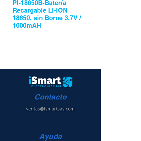
PI-18650B-Batería
Recargable LI-ION
18650, sin Borne 3.7V /
1000mAH
Contacto
ventas@ismartsas.com
Ayuda