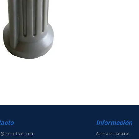
tacto
Información
s@ismartsas.com
Acerca de nosotros