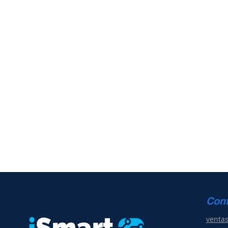
Con
venta