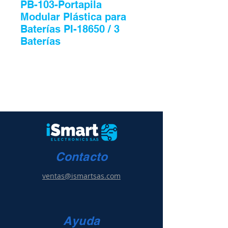
PB-103-Portapila
Modular Plástica para
Baterías PI-18650 / 3
Baterías
Contacto
ventas@ismartsas.com
Ayuda