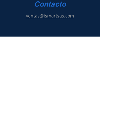
Contacto
1.500mAH Incluido o 8 Baterias 1.5V
Tipo"C" (no Incluido)
ventas@ismartsas.com
- Manija de Mano o Correa de
Hombro
- Tiempo de Operación: 3 a 10 Horas
- Tiempo de Carga: 3 Horas
Ayuda
- Dimensión: Ø23cmxL34.5cm
- Color: Beage Azul
Condiciones de uso
Política de ventas
y g
arantía
Política de privacidad
Información
Acerca de nosotros
Contacto