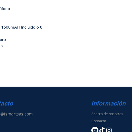
rófono
V 1500mAH Incluido o 8
bro
as
tacto
Información
s@ismartsas.com
Acerca de nosotros
Contacto