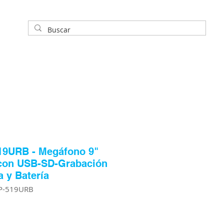
19URB - Megáfono 9"
con USB-SD-Grabación
a y Batería
P-519URB