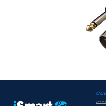
Con
venta