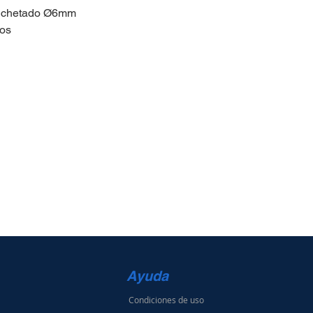
uchetado Ø6mm
ros
Ayuda
Condiciones de uso