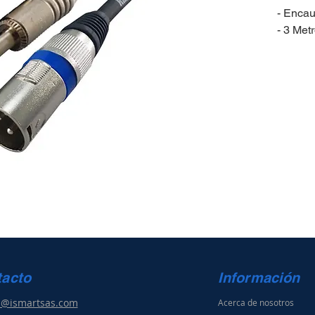
- Enca
- 3 Met
tacto
Información
s@ismartsas.com
Acerca de nosotros