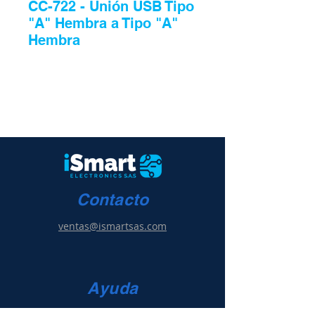
CC-722 - Unión USB Tipo
"A" Hembra a Tipo "A"
Hembra
Contacto
ventas@ismartsas.com
Ayuda
Condiciones de uso