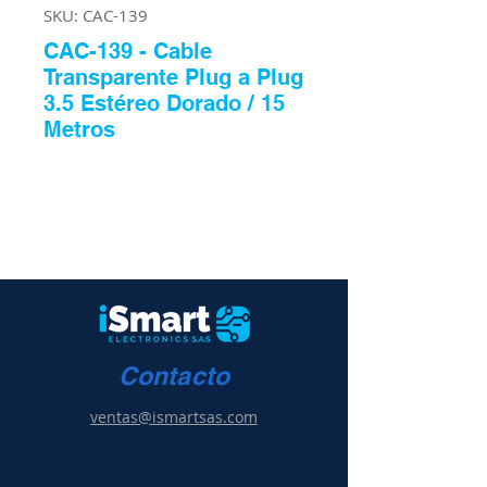
SKU: CAC-139
CAC-139 - Cable
Transparente Plug a Plug
3.5 Estéreo Dorado / 15
Metros
Contacto
ventas@ismartsas.com