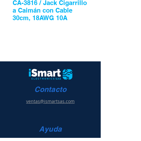
CA-3816 / Jack Cigarrillo
a Caimán con Cable
30cm, 18AWG 10A
Contacto
ventas@ismartsas.com
Ayuda
Condiciones de uso