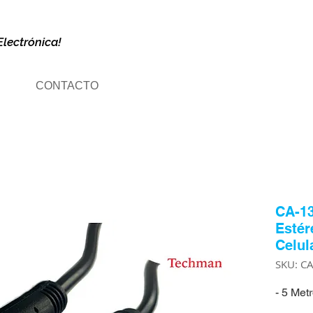
Electrónica!
CONTACTO
CA-13
Estér
Celul
SKU: C
- 5 Met