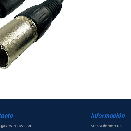
tacto
Información
s@ismartsas.com
Acerca de nosotros