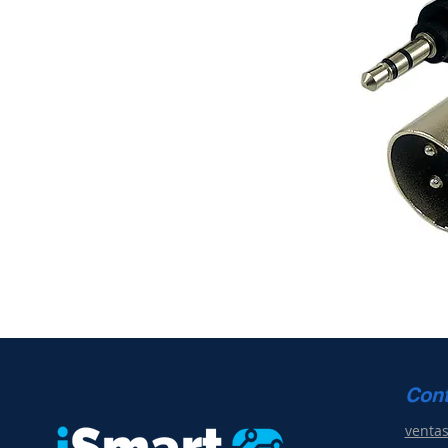
Con
venta