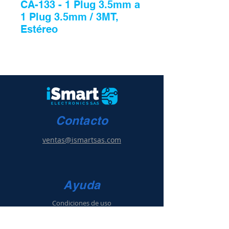
CA-133 - 1 Plug 3.5mm a
1 Plug 3.5mm / 3MT,
Estéreo
Contacto
ventas@ismartsas.com
Ayuda
Condiciones de uso
Política de ventas
y g
arantía