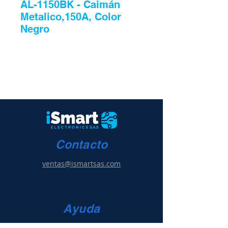
AL-1150BK - Caimán
Metalico,150A, Color
Negro
Contacto
ventas@ismartsas.com
Ayuda
Condiciones de uso