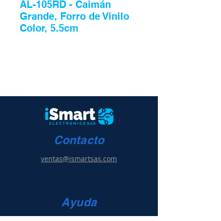
AL-105RD - Caimán
Grande, Forro de Vinilo
Color, 5.5cm
Contacto
ventas@ismartsas.com
Ayuda
Condiciones de uso