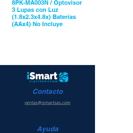
8PK-MA003N / Optovisor
3 Lupas con Luz
(1.8x2.3x4.8x) Baterías
(AAx4) No Incluye
Contacto
ventas@ismartsas.com
Ayuda