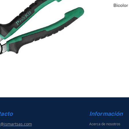
Bicolor
tacto
Información
s@ismartsas.com
Acerca de nosotros