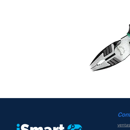
Con
venta