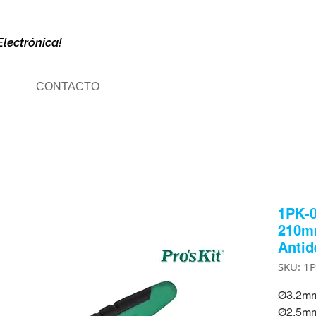
Electrónica!
CONTACTO
1PK-0
210m
Antid
SKU: 1
Ø3.2mm
Ø2.5mm